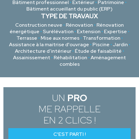
Bâtiment professionnel
•
Extérieur
•
Patrimoine
•
Bâtiment accueillant du public (ERP)
TYPE DE TRAVAUX
Construction neuve
•
Rénovation
•
Rénovation
énergétique
•
Surélévation
•
Extension
•
Expertise
•
Terrasse
•
Mise aux normes
•
Transformation
•
Assistance à la maitrise d'ouvrage
•
Piscine
•
Jardin
•
Architecture d’intérieur
•
Étude de faisabilité
•
Assainissement
•
Réhabilitation
•
Aménagement
combles
UN
PRO
ME RAPPELLE
EN 2 CLICS !
C'EST PARTI !