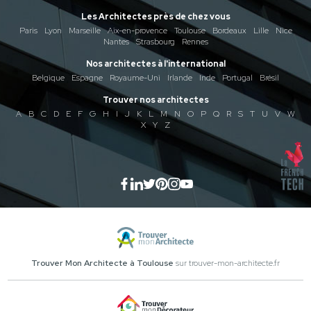
Les Architectes près de chez vous
Paris
Lyon
Marseille
Aix-en-provence
Toulouse
Bordeaux
Lille
Nice
Nantes
Strasbourg
Rennes
Nos architectes à l'international
Belgique
Espagne
Royaume-Uni
Irlande
Inde
Portugal
Brésil
Trouver nos architectes
A
B
C
D
E
F
G
H
I
J
K
L
M
N
O
P
Q
R
S
T
U
V
W
X
Y
Z
Trouver Mon Architecte à Toulouse
sur trouver-mon-architecte.fr