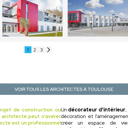
1
2
3
VOIR TOUS LES ARCHITECTES À TOULOUSE
rojet de construction ou
Un
décorateur d'intérieur
,
n architecte peut s'avérer
décoration et l'aménagement 
tecte est un professionnel
créer un espace de vie 