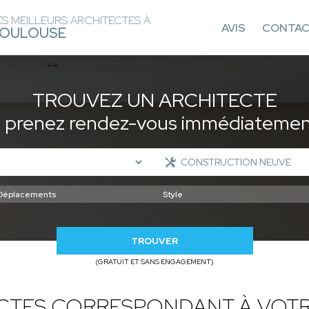
ES MEILLEURS ARCHITECTES À
AVIS
CONTA
OULOUSE
TROUVEZ UN ARCHITECTE
t prenez rendez-vous immédiatement
TROUVER
(GRATUIT ET SANS ENGAGEMENT)
ECTES CORRESPONDANT À VOTR