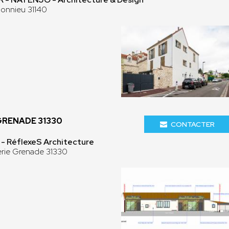
onnieu 31140
GRENADE 31330
CONTACTER
- RéflexeS Architecture
erie Grenade 31330