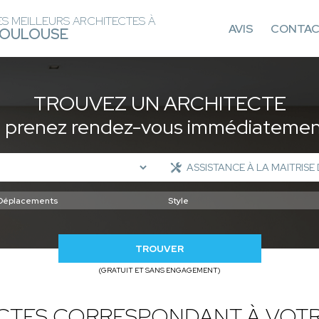
ES MEILLEURS ARCHITECTES À
AVIS
CONTA
OULOUSE
TROUVEZ UN ARCHITECTE
t prenez rendez-vous immédiatement
TROUVER
(GRATUIT ET SANS ENGAGEMENT)
ECTES CORRESPONDANT À VOTR